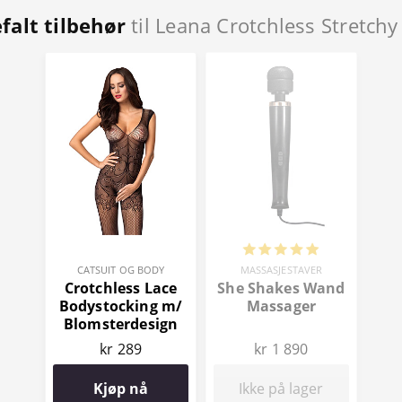
falt tilbehør
til Leana Crotchless Stretch
CATSUIT OG BODY
MASSASJESTAVER
Crotchless Lace
She Shakes Wand
Bodystocking m/
Massager
Blomsterdesign
kr 289
kr 1 890
Kjøp nå
Ikke på lager