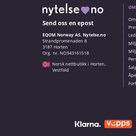
OM
Om 
Send oss en epost
Pre
EQOM Norway AS, Nytelse.no
Led
Strandpromenaden 8
Mil
3187 Horten
Mil
Org. nr. NO943161518
Per
Norsk nettbutikk i Horten,
Sal
Vestfold
Åpe
For