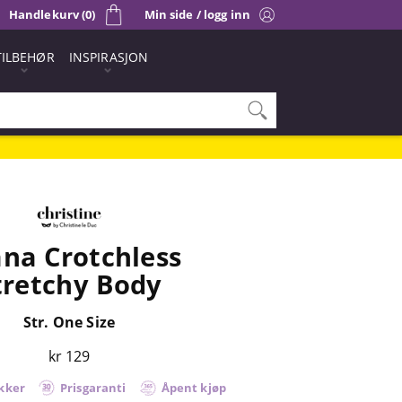
Handlekurv (0)
Min side / logg inn
TILBEHØR
INSPIRASJON
na Crotchless
tretchy Body
Str. One Size
kr 129
kker
Prisgaranti
Åpent kjøp