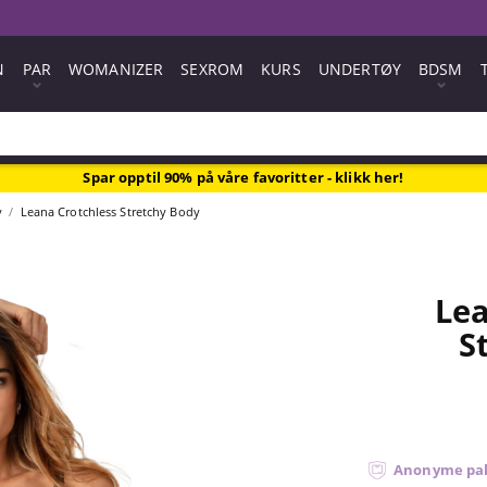
N
PAR
WOMANIZER
SEXROM
KURS
UNDERTØY
BDSM
Spar opptil 90% på våre favoritter - klikk her!
y
Leana Crotchless Stretchy Body
Lea
S
Anonyme pa