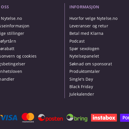
 OSS
INFORMASJON
Nytelse.no
Hvorfor velge Nytelse.no
sseinformasjon
Leveranser og retur
ige stillinger
Betal med Klarna
jøfyrtårn
Podcast
jørabatt
Spør sexologen
sonvern og cookies
Nytelsepanelet
gsbetingelser
Søknad om sponsorat
nhetsloven
Produktomtaler
handler
Single's Day
Black Friday
Julekalender