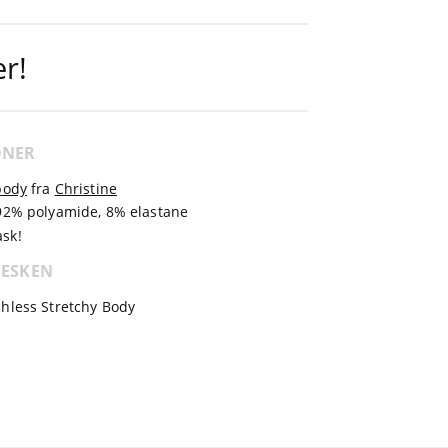
er!
ONER
body
fra
Christine
 92% polyamide, 8% elastane
sk!
 ESKEN
hless Stretchy Body