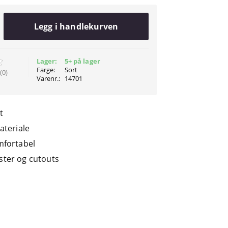
Legg i handlekurven
Lager:
5+ på lager
Farge:
Sort
(0)
Varenr.:
14701
t
ateriale
mfortabel
ter og cutouts