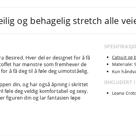
ilig og behagelig stretch alle vei
SPESIFIKASJ
a Besired. Hver del er designet for å få
Catsuit og 
g stoffet har mønstre som fremhever de
Materiale:
r å få deg til å føle deg uimotståelig.
Kun håndva
INKLUDERT I
pen din, og har også åpning i skrittet
vil føle deg veldig komfortabel og sexy.
Leana Crotc
 figuren din og lar fantasien løpe