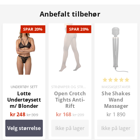
Anbefalt tilbehør
SPAR 20%
SPAR 20%
UNDERTØY SETT
STRØMPER OG STRØMPEBUKSER
MASSASJESTAVER
Lotte
Open Crotch
She Shakes
Undertøysett
Tights Anti-
Wand
m/ Blonder
Rift
Massager
kr 248
kr 168
kr 1 890
kr 309
kr 209
Velg størrelse
Ikke på lager
Ikke på lager