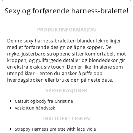
Sexy og forførende harness-bralette!
PRODUKTINFORMASJON
Denne sexy harness-braletten blander lekne linjer
med et forførende design og åpne kopper. De
myke, justerbare stroppene sitter komfortabelt mot
kroppen, og gullfargede detaljer og blondedekor gir
en ekstra eksklusiv touch. Den er like fin alene som
utenpå klær – enten du ønsker å piffe opp
hverdagslooken eller bruke den på neste date.
SPESIFIKASJONER
Catsuit og body
fra
Christine
Vask: Kun håndvask
INKLUDERT I ESKEN
Strappy Harness Bralette with lace Viola