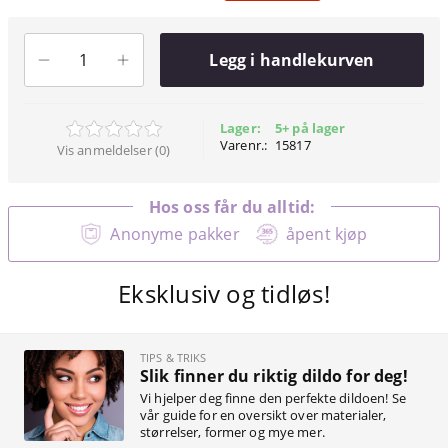
Legg i handlekurven
Lager:
5+ på lager
Varenr.:
15817
Vis anmeldelser (0)
Hos oss får du alltid:
Anonyme pakker
åpent kjøp
Eksklusiv og tidløs!
TIPS & TRIKS
Slik finner du riktig dildo for deg!
Vi hjelper deg finne den perfekte dildoen! Se
vår guide for en oversikt over materialer,
størrelser, former og mye mer.