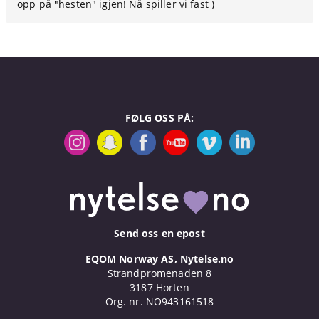
opp på "hesten" igjen! Nå spiller vi fast )
FØLG OSS PÅ:
Send oss en epost
EQOM Norway AS, Nytelse.no
Strandpromenaden 8
3187 Horten
Org. nr. NO943161518