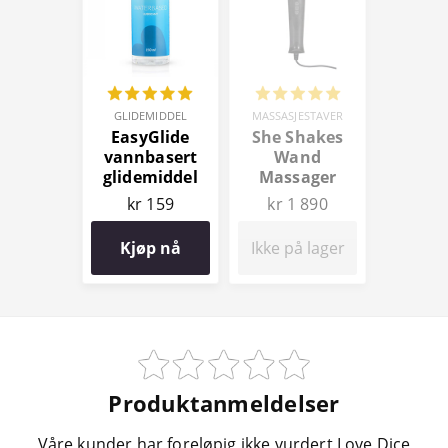
GLIDEMIDDEL
MASSASJESTAVER
EasyGlide
She Shakes
vannbasert
Wand
glidemiddel
Massager
150 ml
kr 159
kr 1 890
Kjøp nå
Ikke på lager
Produktanmeldelser
Våre kunder har foreløpig ikke vurdert Love Dice