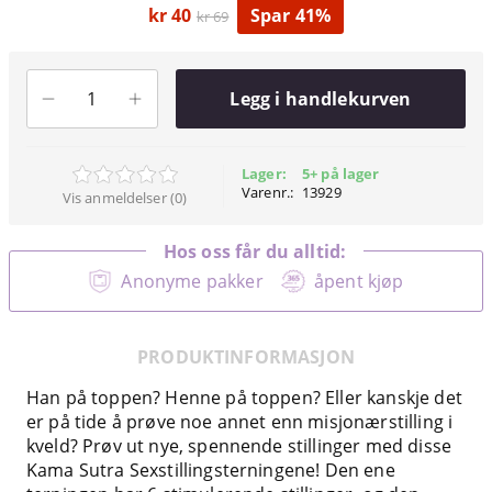
kr 40
Spar 41%
kr 69
Legg i handlekurven
Lager:
5+ på lager
Varenr.:
13929
Vis anmeldelser (0)
Hos oss får du alltid:
Anonyme pakker
åpent kjøp
PRODUKTINFORMASJON
Han på toppen? Henne på toppen? Eller kanskje det
er på tide å prøve noe annet enn misjonærstilling i
kveld? Prøv ut nye, spennende stillinger med disse
Kama Sutra Sexstillingsterningene! Den ene