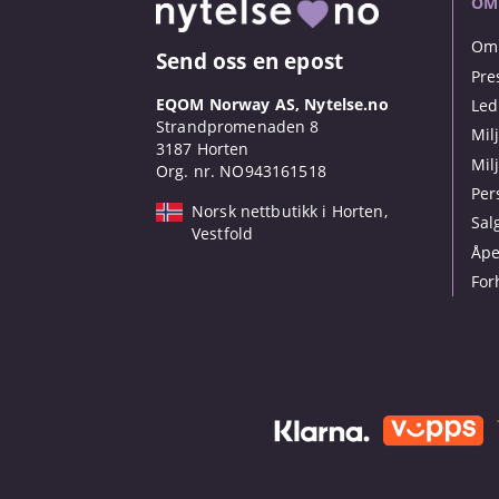
OM
Om 
Send oss en epost
Pre
EQOM Norway AS, Nytelse.no
Led
Strandpromenaden 8
Mil
3187 Horten
Mil
Org. nr. NO943161518
Per
Norsk nettbutikk i Horten,
Sal
Vestfold
Åpe
For