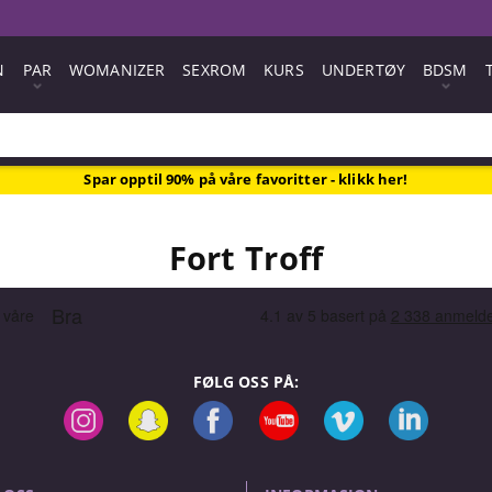
N
PAR
WOMANIZER
SEXROM
KURS
UNDERTØY
BDSM
Spar opptil 90% på våre favoritter - klikk her!
Fort Troff
FØLG OSS PÅ: