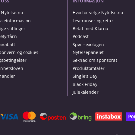
 OSS
INFORMASJON
Nytelse.no
Hvorfor velge Nytelse.no
sseinformasjon
Leveranser og retur
ige stillinger
Betal med Klarna
jøfyrtårn
Podcast
jørabatt
Spør sexologen
sonvern og cookies
Nytelsepanelet
gsbetingelser
Søknad om sponsorat
nhetsloven
Produktomtaler
handler
Single's Day
Black Friday
Julekalender