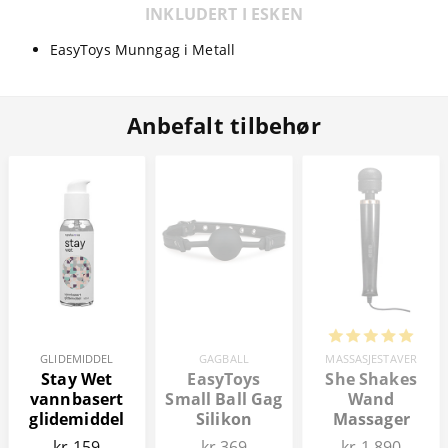
INKLUDERT I ESKEN
EasyToys Munngag i Metall
Anbefalt tilbehør
GLIDEMIDDEL
GAGBALL
MASSASJESTAVER
Stay Wet
EasyToys
She Shakes
vannbasert
Small Ball Gag
Wand
glidemiddel
Silikon
Massager
100 ml
kr 159
kr 369
kr 1 890