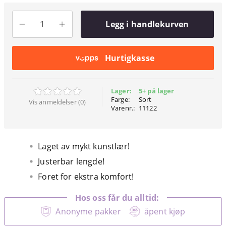
Legg i handlekurven
Hurtigkasse
Lager:
5+ på lager
Farge:
Sort
Vis anmeldelser (0)
Varenr.:
11122
Laget av mykt kunstlær!
Justerbar lengde!
Foret for ekstra komfort!
Hos oss får du alltid:
Anonyme pakker
åpent kjøp