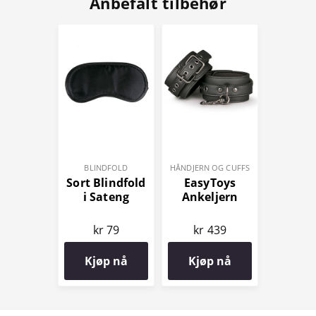
Anbefalt tilbehør
BLINDFOLD
HÅNDJERN OG CUFFS
Sort Blindfold
EasyToys
i Sateng
Ankeljern
kr 79
kr 439
Kjøp nå
Kjøp nå