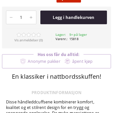
Legg i handlekurven
Lager:
5+ på lager
Varenr.:
15818
Vis anmeldelser (0)
Hos oss får du alltid:
Anonyme pakker
åpent kjøp
En klassiker i nattbordsskuffen!
PRODUKTINFORMASJON
Disse håndleddcuffsene kombinerer komfort,
kvalitet og et stilrent design for en trygg og
spennende opplevelse. De myke mansjettene er