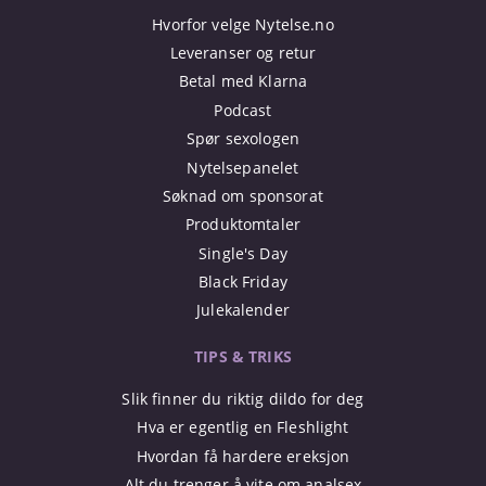
Hvorfor velge Nytelse.no
Leveranser og retur
Betal med Klarna
Podcast
Spør sexologen
Nytelsepanelet
Søknad om sponsorat
Produktomtaler
Single's Day
Black Friday
Julekalender
TIPS & TRIKS
Slik finner du riktig dildo for deg
Hva er egentlig en Fleshlight
Hvordan få hardere ereksjon
Alt du trenger å vite om analsex