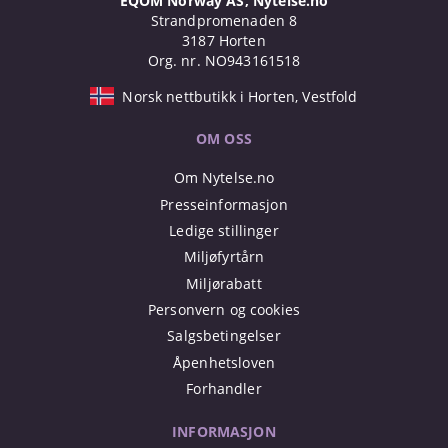
EQOM Norway AS, Nytelse.no
Strandpromenaden 8
3187 Horten
Org. nr. NO943161518
Norsk nettbutikk i Horten, Vestfold
OM OSS
Om Nytelse.no
Presseinformasjon
Ledige stillinger
Miljøfyrtårn
Miljørabatt
Personvern og cookies
Salgsbetingelser
Åpenhetsloven
Forhandler
INFORMASJON