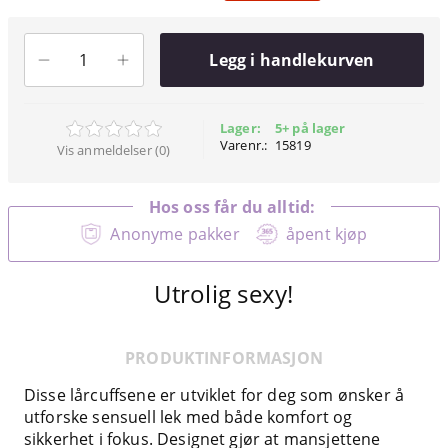
Legg i handlekurven
Lager:
5+ på lager
Varenr.:
15819
Vis anmeldelser (0)
Hos oss får du alltid:
Anonyme pakker
åpent kjøp
Utrolig sexy!
PRODUKTINFORMASJON
Disse lårcuffsene er utviklet for deg som ønsker å
utforske sensuell lek med både komfort og
sikkerhet i fokus. Designet gjør at mansjettene