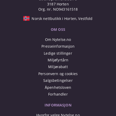
3187 Horten
Org. nr. NO943161518
Norsk nettbutikk i Horten, Vestfold
OM OSS
Om Nytelse.no
Presseinformasjon
Ledige stillinger
Miljøfyrtårn
Miljørabatt
Personvern og cookies
Salgsbetingelser
Åpenhetsloven
Forhandler
INFORMASJON
Hvorfor velge Nytelse.no