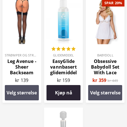
SPAR 20%
STRØMPER OG STRØMPEBUKSER
GLIDEMIDDEL
BABYDOLL
Leg Avenue -
EasyGlide
Obsessive
Sheer
vannbasert
Babydoll Set
Backseam
glidemiddel
With Lace
Strømper
150 ml
kr 139
kr 159
kr 359
kr 449
Velg størrelse
Kjøp nå
Velg størrelse