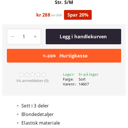
Str. S/M
kr 288
Spar 20%
kr 359
Legg i handlekurven
Hurtigkasse
Lager:
5+ på lager
Farge:
Sort
Vis anmeldelser (0)
Varenr.:
14607
Sett i 3 deler
Blondedetaljer
Elastisk materiale