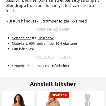
passform. Fullfør looken med et par sexy strømper,
eller dropp trusa om du har lyst til å være ekstra
frekk.
NB! Kun håndvask. Strømper følger ikke med
SPESIFIKASJONER
Hofteholder
fra
Obsessive
Materiale: 90% polyamide, 10% elastane
Kun håndvask!
INKLUDERT I ESKEN
Emperita 3-delt Sett m/ Hofteholder
Anbefalt tilbehør
SPAR 20%