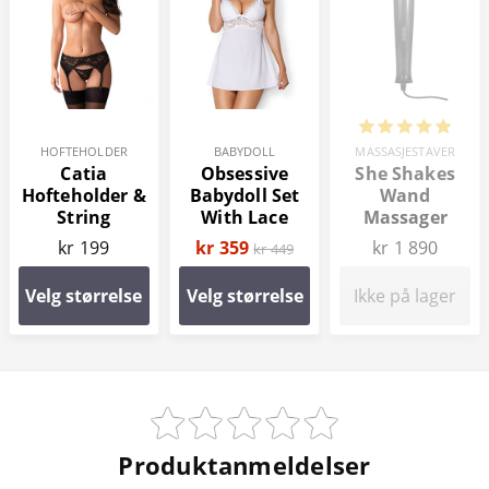
HOFTEHOLDER
BABYDOLL
MASSASJESTAVER
Catia
Obsessive
She Shakes
Hofteholder &
Babydoll Set
Wand
String
With Lace
Massager
kr 199
kr 359
kr 1 890
kr 449
Velg størrelse
Velg størrelse
Ikke på lager
Produktanmeldelser