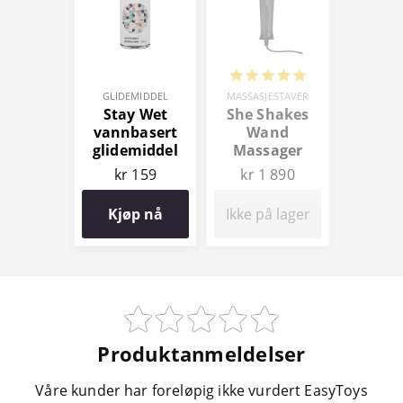
GLIDEMIDDEL
MASSASJESTAVER
Stay Wet
She Shakes
vannbasert
Wand
glidemiddel
Massager
100 ml
kr 159
kr 1 890
Kjøp nå
Ikke på lager
Produktanmeldelser
Våre kunder har foreløpig ikke vurdert EasyToys