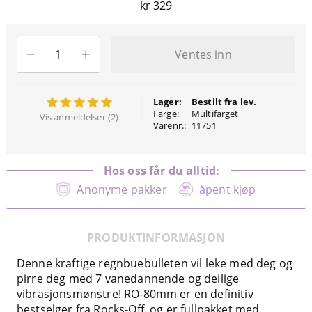
kr 329
Ventes inn
Lager:
Bestilt fra lev.
Farge:
Multifarget
Vis anmeldelser (2)
Varenr.:
11751
Hos oss får du alltid:
Anonyme pakker
åpent kjøp
PRODUKTINFORMASJON
Denne kraftige regnbuebulleten vil leke med deg og
pirre deg med 7 vanedannende og deilige
vibrasjonsmønstre! RO-80mm er en definitiv
bestselger fra Rocks-Off, og er fullpakket med