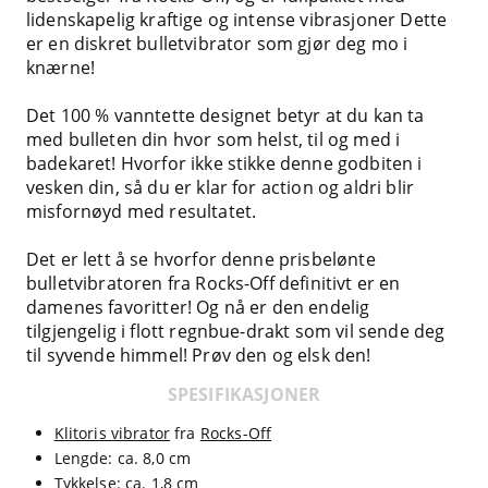
lidenskapelig kraftige og intense vibrasjoner Dette
er en diskret bulletvibrator som gjør deg mo i
knærne!
Det 100 % vanntette designet betyr at du kan ta
med bulleten din hvor som helst, til og med i
badekaret! Hvorfor ikke stikke denne godbiten i
vesken din, så du er klar for action og aldri blir
misfornøyd med resultatet.
Det er lett å se hvorfor denne prisbelønte
bulletvibratoren fra Rocks-Off definitivt er en
damenes favoritter! Og nå er den endelig
tilgjengelig i flott regnbue-drakt som vil sende deg
til syvende himmel! Prøv den og elsk den!
SPESIFIKASJONER
Klitoris vibrator
fra
Rocks-Off
Lengde: ca. 8,0 cm
Tykkelse: ca. 1,8 cm