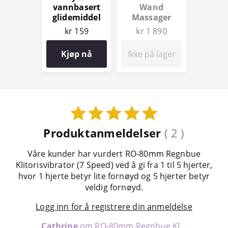
vannbasert
Wand
glidemiddel
Massager
100 ml
kr 159
kr 1 890
Kjøp nå
Ikke på lager
Produktanmeldelser
( 2 )
Våre kunder har vurdert RO-80mm Regnbue
Klitorisvibrator (7 Speed) ved å gi fra 1 til 5 hjerter,
hvor 1 hjerte betyr lite fornøyd og 5 hjerter betyr
veldig fornøyd.
Logg inn for å registrere din anmeldelse
Cathrine
om RO-80mm Regnbue Klitorisvibrator (7 Speed)