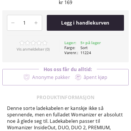
kr 169
Legg i handlekurven
Lager:
5+ på lager
Farge:
Sort
Vis anmeldelser (0)
Varenr.:
11224
Hos oss får du alltid:
Anonyme pakker
åpent kjøp
PRODUKTINFORMASJON
Denne sorte ladekabelen er kanskje ikke så
spennende, men en fulladet Womanizer er absolutt
noe å glede seg til. Ladekabelen passer til
Womanizer InsideOut, DUO, DUO 2, PREMIUM,