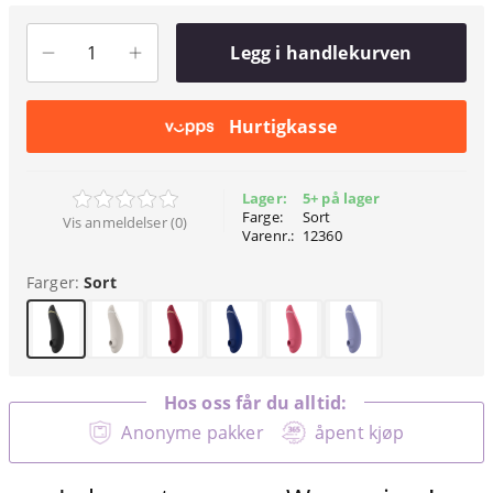
Legg i handlekurven
Hurtigkasse
Lager:
5+ på lager
Farge:
Sort
Vis anmeldelser (0)
Varenr.:
12360
Farger:
Sort
Hos oss får du alltid:
Anonyme pakker
åpent kjøp