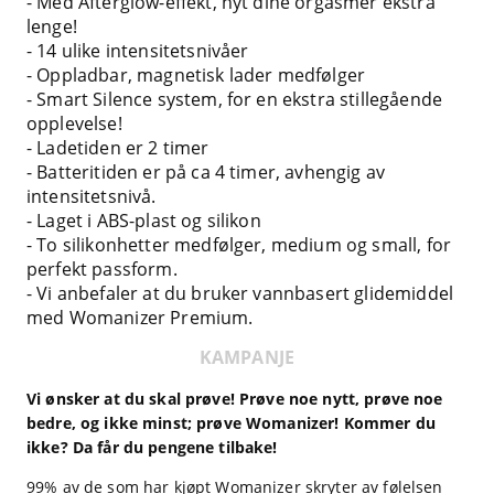
- Med Afterglow-effekt, nyt dine orgasmer ekstra
lenge!
- 14 ulike intensitetsnivåer
- Oppladbar, magnetisk lader medfølger
- Smart Silence system, for en ekstra stillegående
opplevelse!
- Ladetiden er 2 timer
- Batteritiden er på ca 4 timer, avhengig av
intensitetsnivå.
- Laget i ABS-plast og silikon
- To silikonhetter medfølger, medium og small, for
perfekt passform.
- Vi anbefaler at du bruker vannbasert glidemiddel
med Womanizer Premium.
KAMPANJE
Vi ønsker at du skal prøve! Prøve noe nytt, prøve noe
bedre, og ikke minst; prøve Womanizer! Kommer du
ikke? Da får du pengene tilbake!
99% av de som har kjøpt Womanizer skryter av følelsen