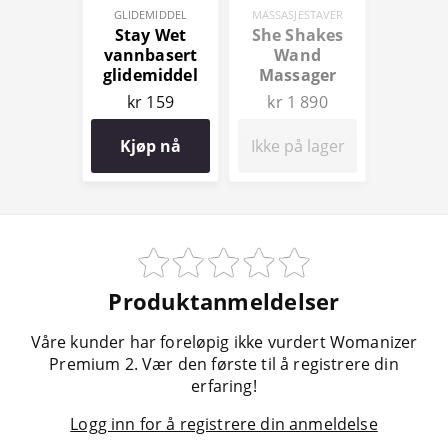
GLIDEMIDDEL
MASSASJESTAVER
Stay Wet
She Shakes
vannbasert
Wand
glidemiddel
Massager
100 ml
kr 159
kr 1 890
Kjøp nå
Ikke på lager
Produktanmeldelser
Våre kunder har foreløpig ikke vurdert Womanizer
Premium 2. Vær den første til å registrere din
erfaring!
Logg inn for å registrere din anmeldelse