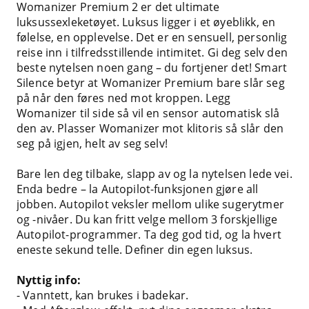
Womanizer Premium 2 er det ultimate
luksussexleketøyet. Luksus ligger i et øyeblikk, en
følelse, en opplevelse. Det er en sensuell, personlig
reise inn i tilfredsstillende intimitet. Gi deg selv den
beste nytelsen noen gang – du fortjener det! Smart
Silence betyr at Womanizer Premium bare slår seg
på når den føres ned mot kroppen. Legg
Womanizer til side så vil en sensor automatisk slå
den av. Plasser Womanizer mot klitoris så slår den
seg på igjen, helt av seg selv!
Bare len deg tilbake, slapp av og la nytelsen lede vei.
Enda bedre – la Autopilot-funksjonen gjøre all
jobben. Autopilot veksler mellom ulike sugerytmer
og -nivåer. Du kan fritt velge mellom 3 forskjellige
Autopilot-programmer. Ta deg god tid, og la hvert
eneste sekund telle. Definer din egen luksus.
Nyttig info:
- Vanntett, kan brukes i badekar.