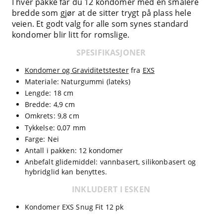
I hver pakke får du 12 kondomer med en smalere
bredde som gjør at de sitter trygt på plass hele
veien. Et godt valg for alle som synes standard
kondomer blir litt for romslige.
SPESIFIKASJONER
Kondomer og Graviditetstester
fra
EXS
Materiale: Naturgummi (lateks)
Lengde: 18 cm
Bredde: 4,9 cm
Omkrets: 9,8 cm
Tykkelse: 0,07 mm
Farge: Nei
Antall i pakken: 12 kondomer
Anbefalt glidemiddel: vannbasert, silikonbasert og
hybridglid kan benyttes.
INKLUDERT I ESKEN
Kondomer EXS Snug Fit 12 pk