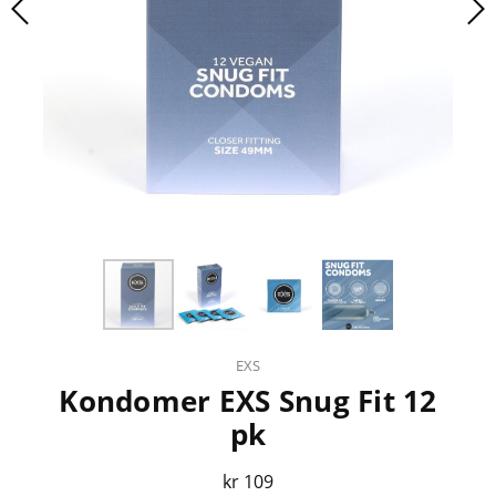
EXS
Kondomer EXS Snug Fit 12
pk
kr 109