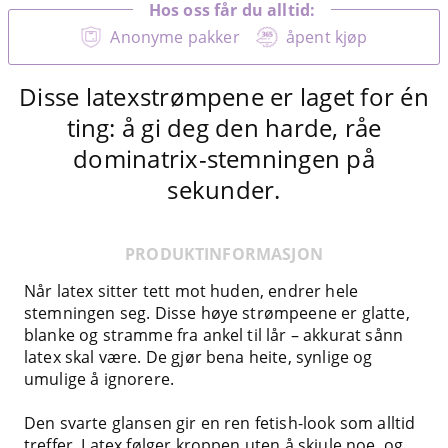
Hos oss får du alltid:
Anonyme pakker
åpent kjøp
Disse latexstrømpene er laget for én
ting: å gi deg den harde, råe
dominatrix-stemningen på
sekunder.
PRODUKTINFORMASJON
Når latex sitter tett mot huden, endrer hele
stemningen seg. Disse høye strømpeene er glatte,
blanke og stramme fra ankel til lår – akkurat sånn
latex skal være. De gjør bena heite, synlige og
umulige å ignorere.
Den svarte glansen gir en ren fetish-look som alltid
treffer. Latex følger kroppen uten å skjule noe, og