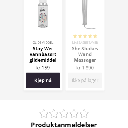
GLIDEMIDDEL
MASSASJESTAVER
Stay Wet
She Shakes
vannbasert
Wand
glidemiddel
Massager
100 ml
kr 159
kr 1 890
Kjøp nå
Ikke på lager
Produktanmeldelser