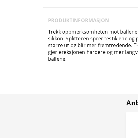
PRODUKTINFORMASJON
Trekk oppmerksomheten mot ballene m
silikon. Splitteren sprer testiklene og
større ut og blir mer fremtredende. T-
gjør ereksjonen hardere og mer langva
ballene.
Anb