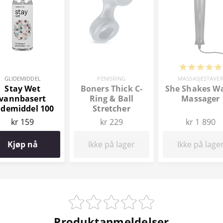
GLIDEMIDDEL
PENISRING
MASSASJESTAVE
Stay Wet
Boners Thick C-
She Shakes W
vannbasert
Ring & Ball
Massager
idemiddel 100
Stretcher
ml
kr 159
kr 229
kr 1 890
Kjøp nå
Ikke på lager
Ikke på lage
Produktanmeldelser