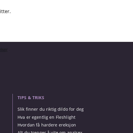
tter.
TIPS & TRIKS
Slik finner du riktig dildo for deg
Hva er egentlig en Fleshlight
Hvordan få hardere ereksjon
Alt du trenger å vite om analsex