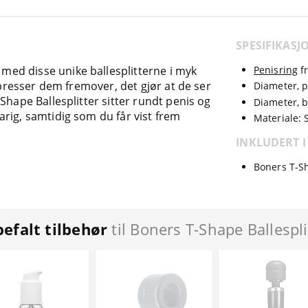
SPESIFIKASJ
ed disse unike ballesplitterne i myk
Penisring
f
 presser dem fremover, det gjør at de ser
Diameter, p
Shape Ballesplitter sitter rundt penis og
Diameter, ba
rig, samtidig som du får vist frem
Materiale: S
INKLUDERT I
Boners T-Sh
efalt tilbehør
til Boners T-Shape Ballespli