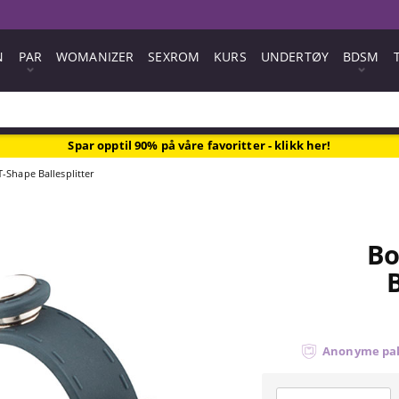
N
PAR
WOMANIZER
SEXROM
KURS
UNDERTØY
BDSM
Spar opptil 90% på våre favoritter - klikk her!
-Shape Ballesplitter
Bo
Anonyme pa