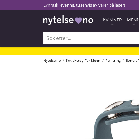
Lynrask levering, tusenvis av varer på lager!
KVINNER
MEN
Nytelse.no
Sexleketøy For Menn
Penisring
Boners T