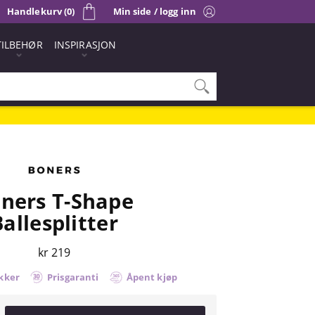
Handlekurv (0)
Min side / logg inn
TILBEHØR
INSPIRASJON
ners T-Shape
Ballesplitter
kr 219
kker
Prisgaranti
Åpent kjøp