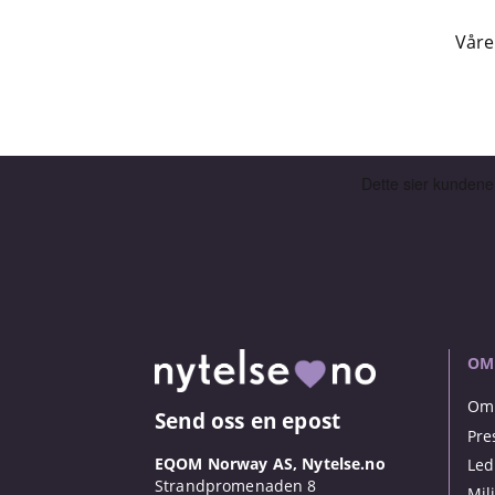
Våre
OM
Om 
Send oss en epost
Pre
EQOM Norway AS, Nytelse.no
Led
Strandpromenaden 8
Mil