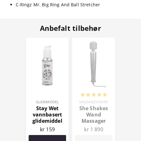
C-Ringz Mr. Big Ring And Ball Stretcher
Anbefalt tilbehør
GLIDEMIDDEL
MASSASJESTAVER
Stay Wet
She Shakes
vannbasert
Wand
glidemiddel
Massager
100 ml
kr 159
kr 1 890