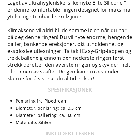
Laget av ultrahygieniske, silkemyke Elite Silicone™,
er denne komfortable ringen designet for maksimal
ytelse og steinharde ereksjoner!
Klimaksene vil aldri bli de samme igjen når du har
på deg denne ringen! Du vil nyte enorme, hengende
baller, bankende ereksjoner, økt utholdenhet og
eksplosive utløsninger. Ta tak i Easy-Grip-tappen og
trekk ballene gjennom den nederste ringen først,
strekk deretter den øverste ringen og skyv den helt
til bunnen av skaftet. Ringen kan brukes under
klærne for å sikre at du alltid er klar!
SPESIFIKASJONER
Penisring
fra
Pipedream
Diameter, penisring: ca. 3,3 cm
Diameter, ballering: ca. 3,0 cm
Materiale: Silikon
INKLUDERT I ESKEN