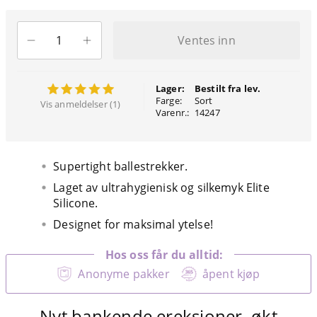
Ventes inn
Lager:
Bestilt fra lev.
Farge:
Sort
Vis anmeldelser (1)
Varenr.:
14247
Supertight ballestrekker.
Laget av ultrahygienisk og silkemyk Elite
Silicone.
Designet for maksimal ytelse!
Hos oss får du alltid:
Anonyme pakker
åpent kjøp
Nyt bankende ereksjoner, økt