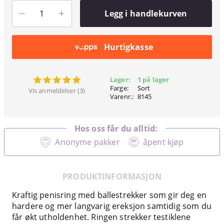
Legg i handlekurven
Hurtigkasse
Lager:
1 på lager
Farge:
Sort
Vis anmeldelser (3)
Varenr.:
8145
Hos oss får du alltid:
Anonyme pakker
åpent kjøp
PRODUKTINFORMASJON
Kraftig penisring med ballestrekker som gir deg en
hardere og mer langvarig ereksjon samtidig som du
får økt utholdenhet. Ringen strekker testiklene