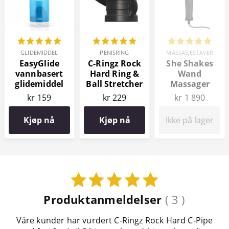
GLIDEMIDDEL
PENISRING
MASSASJESTAVER
EasyGlide
C-Ringz Rock
She Shakes
vannbasert
Hard Ring &
Wand
glidemiddel
Ball Stretcher
Massager
150 ml
kr 159
kr 229
kr 1 890
Kjøp nå
Kjøp nå
Ikke på lager
Produktanmeldelser
( 3 )
Våre kunder har vurdert C-Ringz Rock Hard C-Pipe