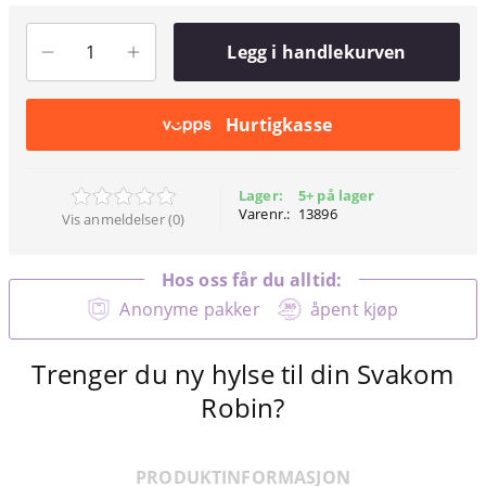
Legg i handlekurven
Hurtigkasse
Lager:
5+ på lager
Varenr.:
13896
Vis anmeldelser (0)
Hos oss får du alltid:
Anonyme pakker
åpent kjøp
Trenger du ny hylse til din Svakom
Robin?
PRODUKTINFORMASJON