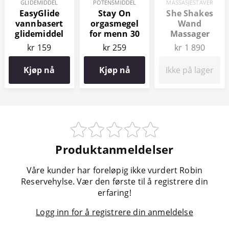
GLIDEMIDDEL
POTENSMIDDEL
MASSASJESTAVER
EasyGlide
Stay On
She Shakes
vannbasert
orgasmegel
Wand
glidemiddel
for menn 30
Massager
150 ml
ml
kr 159
kr 259
kr 1 890
Kjøp nå
Kjøp nå
Ikke på lager
Produktanmeldelser
Våre kunder har foreløpig ikke vurdert Robin
Reservehylse. Vær den første til å registrere din
erfaring!
Logg inn for å registrere din anmeldelse