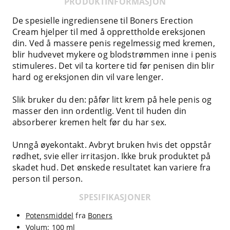
PRODUKTINFORMASJON
De spesielle ingrediensene til Boners Erection
Cream hjelper til med å opprettholde ereksjonen
din. Ved å massere penis regelmessig med kremen,
blir hudvevet mykere og blodstrømmen inne i penis
stimuleres. Det vil ta kortere tid før penisen din blir
hard og ereksjonen din vil vare lenger.
Slik bruker du den: påfør litt krem på hele penis og
masser den inn ordentlig. Vent til huden din
absorberer kremen helt før du har sex.
Unngå øyekontakt. Avbryt bruken hvis det oppstår
rødhet, svie eller irritasjon. Ikke bruk produktet på
skadet hud. Det ønskede resultatet kan variere fra
person til person.
SPESIFIKASJONER
Potensmiddel
fra
Boners
Volum: 100 ml