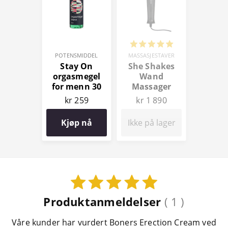
POTENSMIDDEL
MASSASJESTAVER
Stay On
She Shakes
orgasmegel
Wand
for menn 30
Massager
ml
kr 259
kr 1 890
Kjøp nå
Ikke på lager
Produktanmeldelser
( 1 )
Våre kunder har vurdert Boners Erection Cream ved