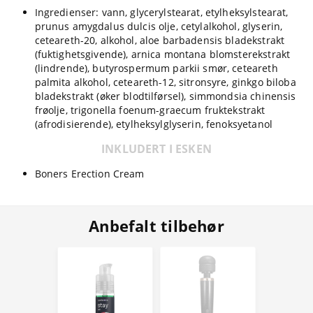
Ingredienser: vann, glycerylstearat, etylheksylstearat,
prunus amygdalus dulcis olje, cetylalkohol, glyserin,
ceteareth-20, alkohol, aloe barbadensis bladekstrakt
(fuktighetsgivende), arnica montana blomsterekstrakt
(lindrende), butyrospermum parkii smør, ceteareth
palmita alkohol, ceteareth-12, sitronsyre, ginkgo biloba
bladekstrakt (øker blodtilførsel), simmondsia chinensis
frøolje, trigonella foenum-graecum fruktekstrakt
(afrodisierende), etylheksylglyserin, fenoksyetanol
INKLUDERT I ESKEN
Boners Erection Cream
Anbefalt tilbehør