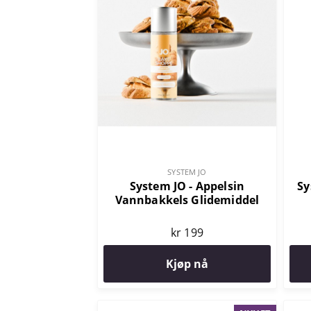
SYSTEM JO
System JO - Appelsin
Sy
Vannbakkels Glidemiddel
kr 199
Kjøp nå