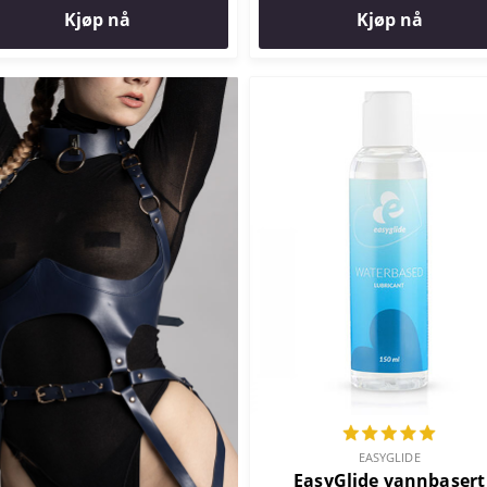
Kjøp nå
Kjøp nå
EASYGLIDE
EasyGlide vannbasert