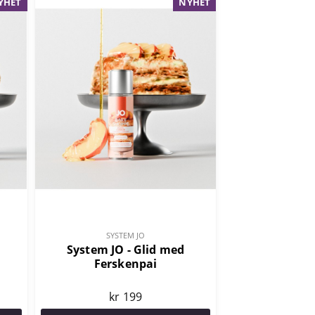
YHET
NYHET
SYSTEM JO
System JO - Glid med
Ferskenpai
kr 199