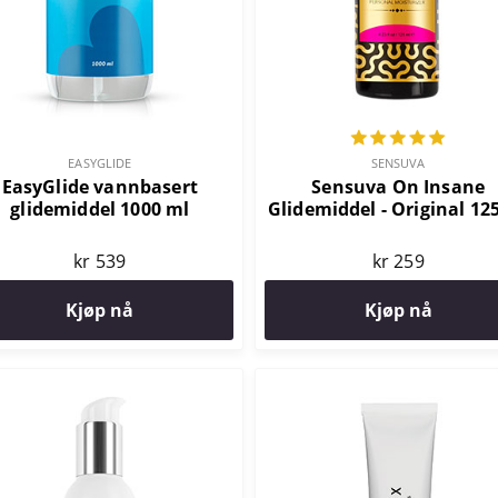
EASYGLIDE
SENSUVA
EasyGlide vannbasert
Sensuva On Insane
glidemiddel 1000 ml
Glidemiddel - Original 12
kr 539
kr 259
Kjøp nå
Kjøp nå