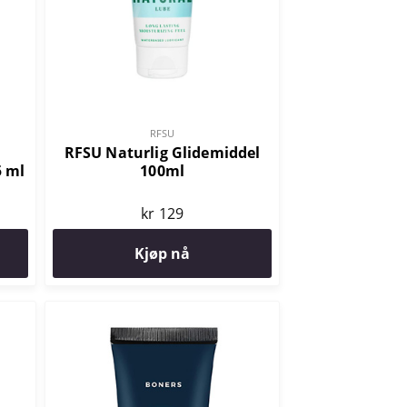
RFSU
RFSU Naturlig Glidemiddel
5 ml
100ml
kr 129
Kjøp nå