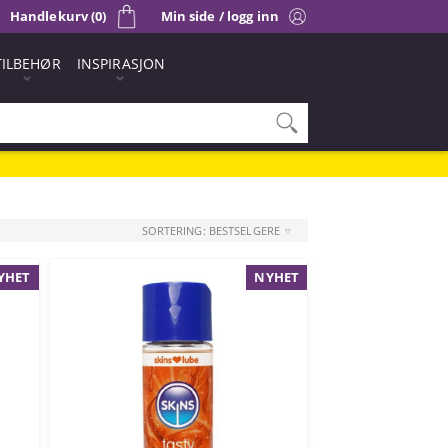
Handlekurv (0)
Min side / logg inn
TILBEHØR
INSPIRASJON
SORTERING: BESTSELGERE
YHET
NYHET