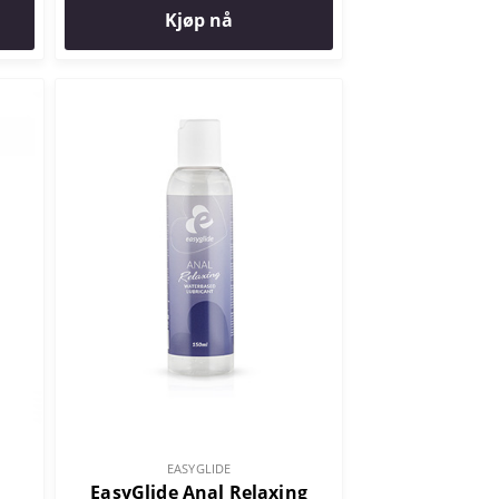
Kjøp nå
EASYGLIDE
EasyGlide Anal Relaxing