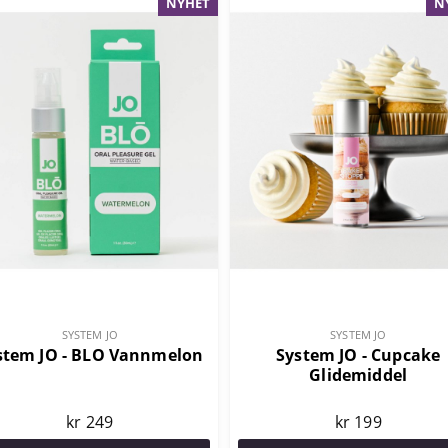
NYHET
N
SYSTEM JO
SYSTEM JO
stem JO - BLO Vannmelon
System JO - Cupcake
Glidemiddel
kr 249
kr 199