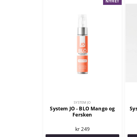
NYHET
SYSTEM JO
System JO - BLO Mango og
Sy
Fersken
kr 249