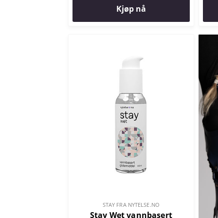
Kjøp nå
STAY FRA NYTELSE.NO
Stay Wet vannbasert