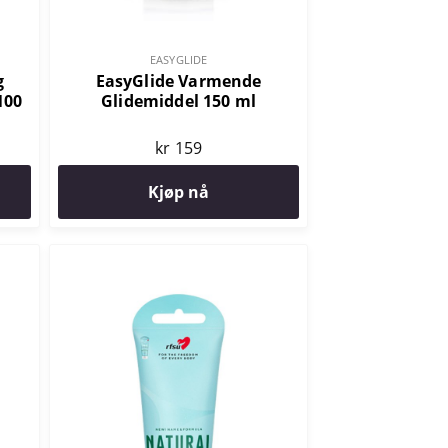
EASYGLIDE
g
EasyGlide Varmende
100
Glidemiddel 150 ml
kr 159
Kjøp nå