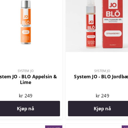
SYSTEM JO
SYSTEM JO
stem JO - BLO Appelsin &
System JO - BLO Jordb
Lime
kr 249
kr 249
Kjøp nå
Kjøp nå