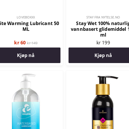
LOVEBOXXX
STAY FRA NYTELSE.NO
ite Warming Lubricant 50
Stay Wet 100% naturli
ML
vannbasert glidemiddel 
ml
kr 60
kr 199
kr 149
Kjøp nå
Kjøp nå