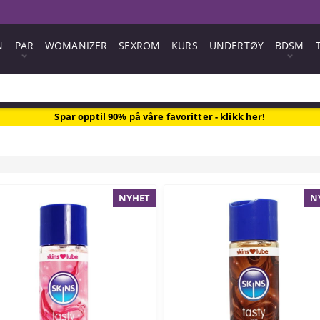
N
PAR
WOMANIZER
SEXROM
KURS
UNDERTØY
BDSM
Spar opptil 90% på våre favoritter - klikk her!
NYHET
N