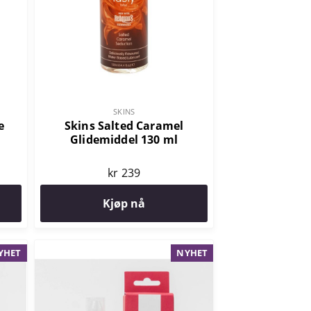
SKINS
e
Skins Salted Caramel
Glidemiddel 130 ml
kr 239
Kjøp nå
YHET
NYHET