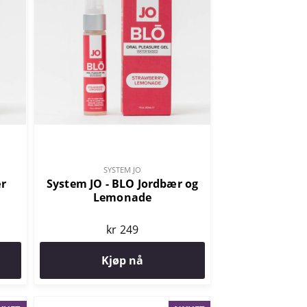
SYSTEM JO
ær
System JO - BLO Jordbær og
Lemonade
kr 249
Kjøp nå