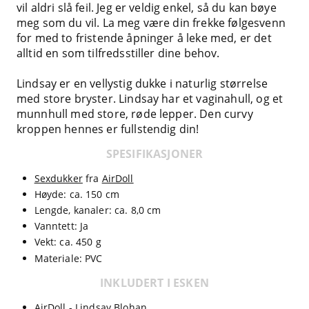
vil aldri slå feil. Jeg er veldig enkel, så du kan bøye
meg som du vil. La meg være din frekke følgesvenn
for med to fristende åpninger å leke med, er det
alltid en som tilfredsstiller dine behov.
Lindsay er en vellystig dukke i naturlig størrelse
med store bryster. Lindsay har et vaginahull, og et
munnhull med store, røde lepper. Den curvy
kroppen hennes er fullstendig din!
SPESIFIKASJONER
Sexdukker
fra
AirDoll
Høyde: ca. 150 cm
Lengde, kanaler: ca. 8,0 cm
Vanntett: Ja
Vekt: ca. 450 g
Materiale: PVC
INKLUDERT I ESKEN
AirDoll - Lindsay Blohan