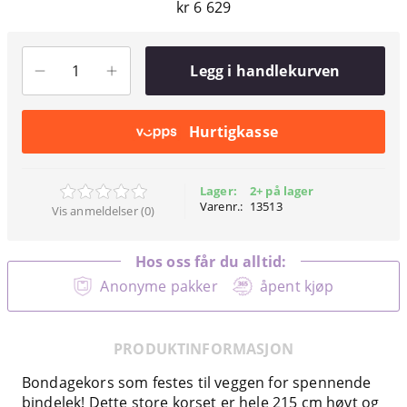
kr 6 629
Legg i handlekurven
Hurtigkasse
Lager:
2+ på lager
Varenr.:
13513
Vis anmeldelser (0)
Hos oss får du alltid:
Anonyme pakker
åpent kjøp
PRODUKTINFORMASJON
Bondagekors som festes til veggen for spennende
bindelek! Dette store korset er hele 215 cm høyt og