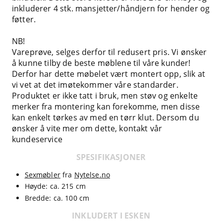
inkluderer 4 stk. mansjetter/håndjern for hender og
føtter.
NB!
Vareprøve, selges derfor til redusert pris. Vi ønsker
å kunne tilby de beste møblene til våre kunder!
Derfor har dette møbelet vært montert opp, slik at
vi vet at det imøtekommer våre standarder.
Produktet er ikke tatt i bruk, men støv og enkelte
merker fra montering kan forekomme, men disse
kan enkelt tørkes av med en tørr klut. Dersom du
ønsker å vite mer om dette, kontakt vår
kundeservice
SPESIFIKASJONER
Sexmøbler
fra
Nytelse.no
Høyde: ca. 215 cm
Bredde: ca. 100 cm
INKLUDERT I ESKEN