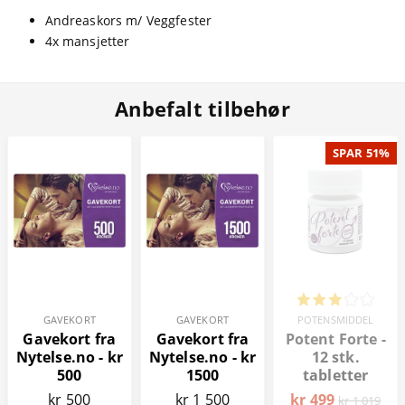
Andreaskors m/ Veggfester
4x mansjetter
Anbefalt tilbehør
SPAR 51%
GAVEKORT
GAVEKORT
POTENSMIDDEL
Gavekort fra
Gavekort fra
Potent Forte -
Nytelse.no - kr
Nytelse.no - kr
12 stk.
500
1500
tabletter
kr 500
kr 1 500
kr 499
kr 1 019