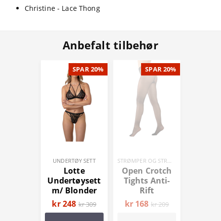
Christine - Lace Thong
Anbefalt tilbehør
SPAR 20%
SPAR 20%
UNDERTØY SETT
STRØMPER OG STRØMPEBUKSER
Lotte
Open Crotch
Undertøysett
Tights Anti-
m/ Blonder
Rift
kr 248
kr 168
kr 309
kr 209