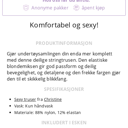
Anonyme pakker
åpent kjøp
Komfortabel og sexy!
PRODUKTINFORMASJON
Gjør undertøysamlingen din enda mer komplett
med denne deilige stringtrusen. Den elastiske
blondemiksen gir god passform og deilig
bevegelighet, og detaljene og den frekke fargen gjør
den til et skikkelig blikkfang.
SPESIFIKASJONER
Sexy truser
fra
Christine
Vask: Kun håndvask
Materiale: 88% nylon, 12% elastan
INKLUDERT I ESKEN