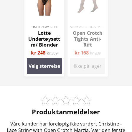
UNDERTØY SETT
STRØMPER OG STRØMPEBUKSER
Lotte
Open Crotch
Undertøysett
Tights Anti-
m/ Blonder
Rift
kr 248
kr 168
kr 309
kr 209
Velg størrelse
Ikke på lager
Produktanmeldelser
Våre kunder har foreløpig ikke vurdert Christine -
Lace String with Open Crotch Marzia. Vær den første