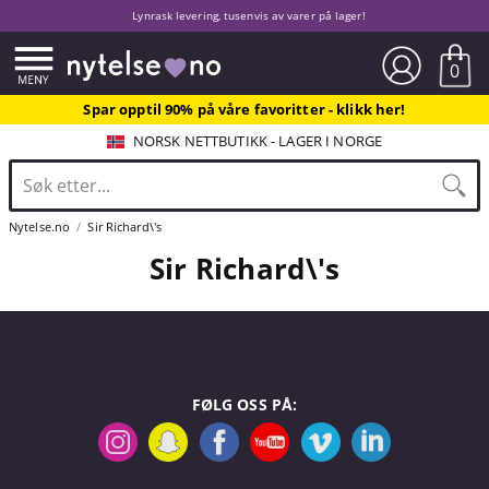
Lynrask levering, tusenvis av varer på lager!
0
Spar opptil 90% på våre favoritter - klikk her!
NORSK NETTBUTIKK - LAGER I NORGE
Nytelse.no
Sir Richard\'s
Sir Richard\'s
FØLG OSS PÅ: