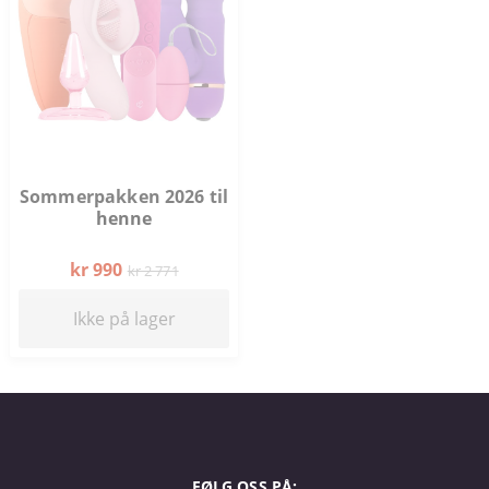
Sommerpakken 2026 til
henne
kr 990
kr 2 771
Ikke på lager
FØLG OSS PÅ: