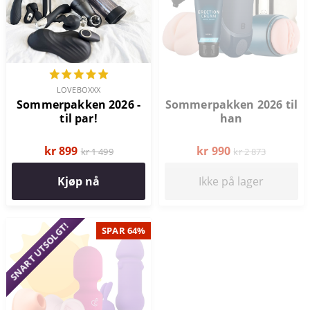
LOVEBOXXX
Sommerpakken 2026 -
Sommerpakken 2026 til
til par!
han
kr 899
kr 990
kr 1 499
kr 2 873
Kjøp nå
Ikke på lager
SNART UTSOLGT!
SPAR 64%