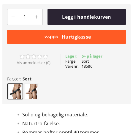
Legg i handlekurven
Hurtigkasse
Lager:
5+ på lager
Farge:
Sort
Vis anmeldelser (0)
Varenr.:
13586
Farger:
Sort
Solid og behagelig materiale.
Naturtro følelse.
Rommer hofter opptil 40 tommer.