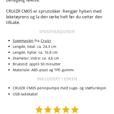
CRUIZR CM05 er sprutsikker. Rengjør hylsen med
leketøyrens og la den tørke helt før du setter den
tilbake.
SPESIFIKASJONER
Sugemaskin
fra
Cruizr
Lengde, total: ca. 24,3 cm
Lengde, hylse: ca. 16,8 cm
Diameter, indre: ca. 4,6 cm
Brukstid: opptil 50 minutter
Materiale: ABS-plast og TPE-gummi
INKLUDERT I ESKEN
CRUIZR CM05 penispumpe med suge- og støtfunksjon
USB-ladekabel