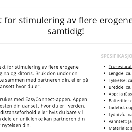
t for stimulering av flere erogen
samtidig!
SPESIFIKASJ
kt for stimulering av flere erogene
Trusevibrat
ina og klitoris. Bruk den under en
Lengde: ca.
te sammen med partneren din, eller på
Tykkelse: c
uansett hvor du er.
Bredde: ca.
App: Ja (Ea
n brukes med EasyConnect-appen. Appen
Batteritid: 
sten din uansett hvor du er i verden.
Ladetid: op
distanseforhold eller hvis du bare vil
Lydnivå: ma
 dele en unik lenke kan partneren din
Vanntett: Ja
r nytelsen din.
Materiale: s