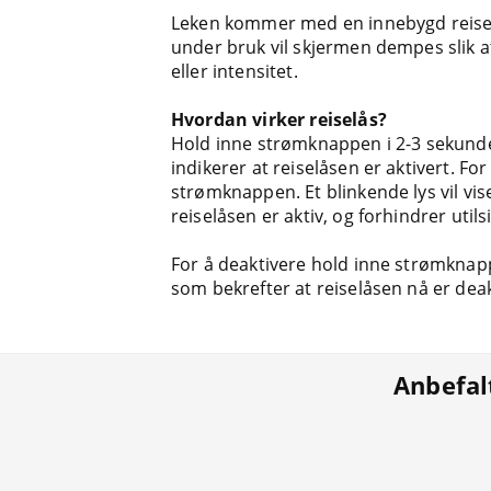
Leken kommer med en innebygd reiselå
under bruk vil skjermen dempes slik a
eller intensitet.
Hvordan virker reiselås?
Hold inne strømknappen i 2-3 sekunde
indikerer at reiselåsen er aktivert. Fo
strømknappen. Et blinkende lys vil vis
reiselåsen er aktiv, og forhindrer util
For å deaktivere hold inne strømknapp
som bekrefter at reiselåsen nå er deak
Anbefal