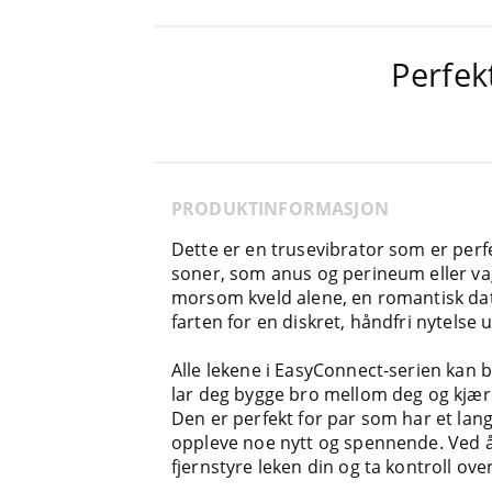
Perfek
PRODUKTINFORMASJON
Dette er en trusevibrator som er perfe
soner, som anus og perineum eller vag
morsom kveld alene, en romantisk da
farten for en diskret, håndfri nytelse 
Alle lekene i EasyConnect-serien ka
lar deg bygge bro mellom deg og kjære
Den er perfekt for par som har et lang
oppleve noe nytt og spennende. Ved å
fjernstyre leken din og ta kontroll ove