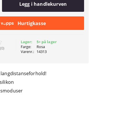
Legg i handlekurven
Hurtigkasse
Lager:
5+ på lager
Farge:
Rosa
(0)
Varenr.:
14313
r langdistanseforhold!
silikon
onsmoduser