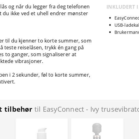
s og når du legger fra deg telefonen
INKLUDERT I
t du ikke ved et uhell endrer mønster
EasyConnect
USB-ladeka
Brukerman
r til du kjenner to korte summer, som
r å teste reiselåsen, trykk én gang på
es to ganger, som signaliserer at
siktede vibrasjoner.
en i 2 sekunder, føl to korte summer,
tivert.
t tilbehør
til EasyConnect - Ivy trusevibra