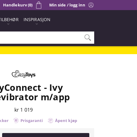
Handlekurv (0)
Min side / logg inn
TILBEHØR
INSPIRASJON
yConnect - Ivy
evibrator m/app
kr 1 019
kker
Prisgaranti
Åpent kjøp