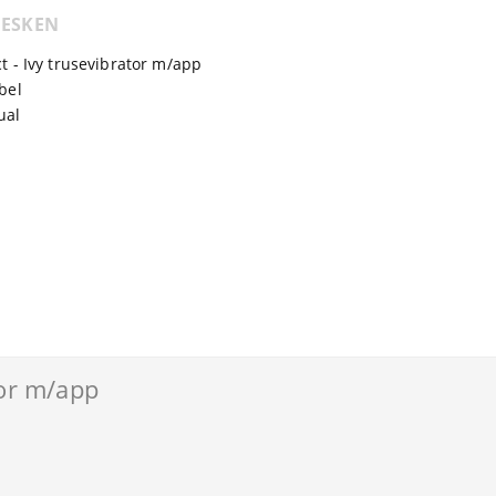
 ESKEN
 - Ivy trusevibrator m/app
bel
ual
tor m/app