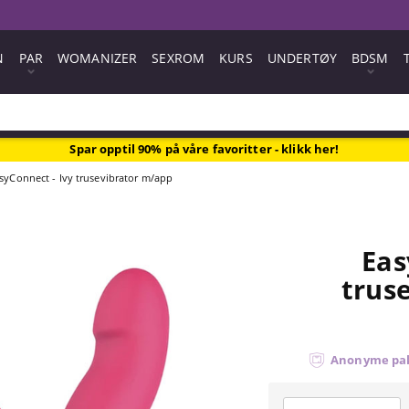
N
PAR
WOMANIZER
SEXROM
KURS
UNDERTØY
BDSM
Spar opptil 90% på våre favoritter - klikk her!
syConnect - Ivy trusevibrator m/app
Eas
trus
Anonyme pa