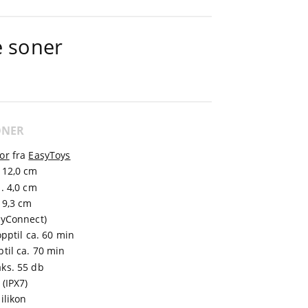
e soner
ONER
or
fra
EasyToys
 12,0 cm
a. 4,0 cm
 9,3 cm
syConnect)
opptil ca. 60 min
ptil ca. 70 min
ks. 55 db
 (IPX7)
ilikon