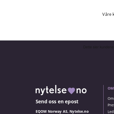
Våre 
OM
Om 
Send oss en epost
Pre
EQOM Norway AS, Nytelse.no
Led