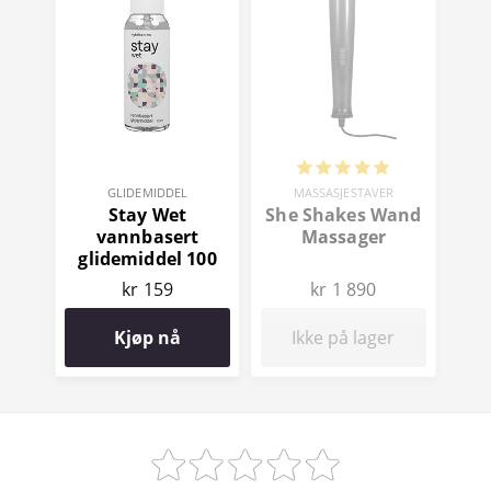
GLIDEMIDDEL
MASSASJESTAVER
Stay Wet
She Shakes Wand
vannbasert
Massager
glidemiddel 100
ml
kr 159
kr 1 890
Kjøp nå
Ikke på lager