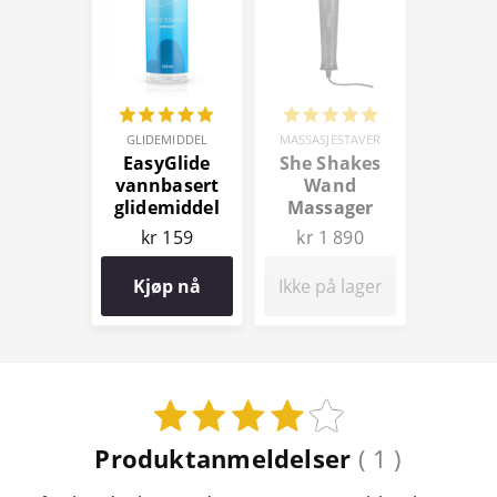
GLIDEMIDDEL
MASSASJESTAVER
EasyGlide
She Shakes
vannbasert
Wand
glidemiddel
Massager
150 ml
kr 159
kr 1 890
Kjøp nå
Ikke på lager
Produktanmeldelser
( 1 )