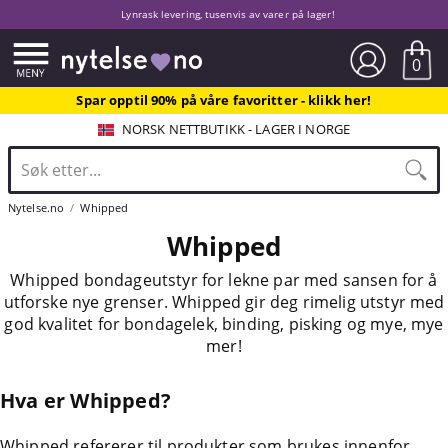
Lynrask levering, tusenvis av varer på lager!
0
Spar opptil 90% på våre favoritter - klikk her!
NORSK NETTBUTIKK - LAGER I NORGE
Nytelse.no
Whipped
Whipped
Whipped bondageutstyr for lekne par med sansen for å
utforske nye grenser. Whipped gir deg rimelig utstyr med
god kvalitet for bondagelek, binding, pisking og mye, mye
mer!
Hva er Whipped?
Whipped refererer til produkter som brukes innenfor