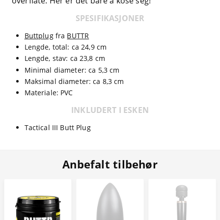
overflate. Her er det bare å kose seg!
SPESIFIKASJONER
Buttplug
fra
BUTTR
Lengde, total: ca 24,9 cm
Lengde, stav: ca 23,8 cm
Minimal diameter: ca 5,3 cm
Maksimal diameter: ca 8,3 cm
Materiale: PVC
INKLUDERT I ESKEN
Tactical III Butt Plug
Anbefalt tilbehør