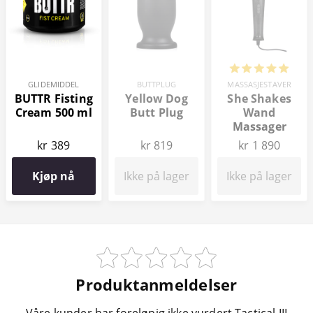
GLIDEMIDDEL
BUTTPLUG
MASSASJESTAVER
BUTTR Fisting
Yellow Dog
She Shakes
Cream 500 ml
Butt Plug
Wand
Massager
kr 389
kr 819
kr 1 890
Kjøp nå
Ikke på lager
Ikke på lager
Produktanmeldelser