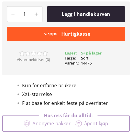
Legg i handlekurven
Hurtigkasse
Lager:
5+ på lager
Farge:
Sort
Vis anmeldelser (0)
Varenr.:
14476
Kun for erfarne brukere
XXL-størrelse
Flat base for enkelt feste på overflater
Hos oss får du alltid:
Anonyme pakker
åpent kjøp