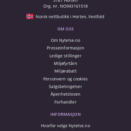
3187 Horten
Org. nr. NO943161518
Norsk nettbutikk i Horten, Vestfold
OM OSS
Om Nytelse.no
Presseinformasjon
Ledige stillinger
Miljøfyrtårn
Miljørabatt
Personvern og cookies
Salgsbetingelser
Åpenhetsloven
Forhandler
INFORMASJON
Hvorfor velge Nytelse.no