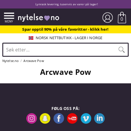
Lynrask levering, tusenvis av varer på lager!
0
Spar opptil 90% på våre favoritter - klikk her!
NORSK NETTBUTIKK - LAGER I NORGE
Nytelse.no
Arcwave Pow
Arcwave Pow
FØLG OSS PÅ: