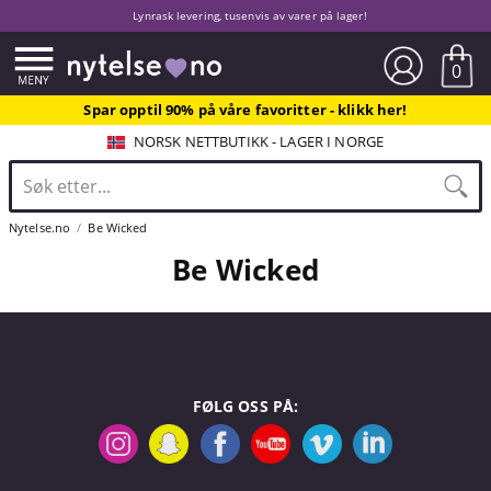
Lynrask levering, tusenvis av varer på lager!
0
Spar opptil 90% på våre favoritter - klikk her!
NORSK NETTBUTIKK - LAGER I NORGE
Nytelse.no
Be Wicked
Be Wicked
FØLG OSS PÅ: