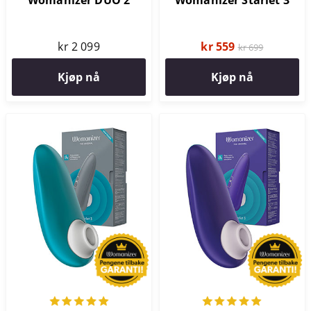
kr 2 099
kr 559
kr 699
Kjøp nå
Kjøp nå