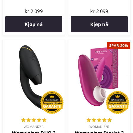
kr 2 099
kr 2 099
Kjøp nå
Kjøp nå
SPAR 20%
WOMANIZER
WOMANIZER
Womanizer DUO 2
Womanizer Starlet 3