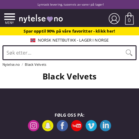
Lynrask levering, tusenvis av varer på lager!
0
Spar opptil 90% på våre favoritter - klikk her!
NORSK NETTBUTIKK - LAGER I NORGE
Nytelse.no
Black Velvets
Black Velvets
FØLG OSS PÅ: