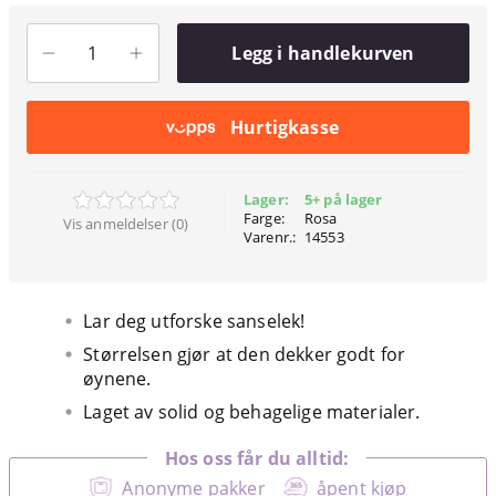
Legg i handlekurven
Hurtigkasse
Lager:
5+ på lager
Farge:
Rosa
Vis anmeldelser (0)
Varenr.:
14553
Lar deg utforske sanselek!
Størrelsen gjør at den dekker godt for
øynene.
Laget av solid og behagelige materialer.
Hos oss får du alltid:
Anonyme pakker
åpent kjøp