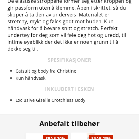
De elastiske stroppene former seg etter kroppen og
gir passform uten å klemme. Åpen i skrittet, så du
slipper å ta den av underveis. Materialet er
stretchy, mykt og føles godt mot huden. Kun
håndvask for å bevare snitt og stretch. Perfekt
undertøy for deg som vil føle deg hot og uredd, til
intime øyeblikk der det ikke er noen grunn til å
dekke seg til.
SPESIFIKASJONER
Catsuit og body
fra
Christine
Kun håndvask.
INKLUDERT I ESKEN
Exclusive Giselle Crotchless Body
Anbefalt tilbehør
SPAR 20%
SPAR 20%