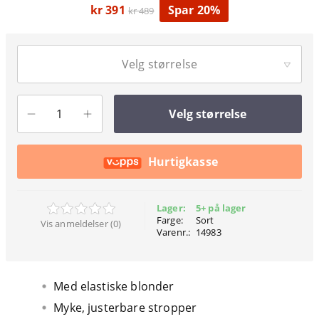
kr 391
Spar 20%
kr 489
Velg størrelse
Velg størrelse
Hurtigkasse
Lager:
5+ på lager
Farge:
Sort
Vis anmeldelser (0)
Varenr.:
14983
Med elastiske blonder
Myke, justerbare stropper