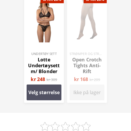
UNDERTØY SETT
STRØMPER OG STRØMPEBUKSER
Lotte
Open Crotch
Undertøysett
Tights Anti-
m/ Blonder
Rift
kr 248
kr 168
kr 309
kr 209
Velg størrelse
Ikke på lager