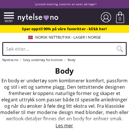
Lynrask levering, tusenvis av varer på lager!
0
Spar opptil 90% på våre favoritter - klikk her!
NORSK NETTBUTIKK - LAGER I NORGE
Nytelse.no
Sexy undertøy for kvinner
Body
Body
En body er undertøy som kombinerer komfort, passform
og stil i ett og samme plagg. Den tettsittende designen
fremhever kroppens naturlige former og skaper et
elegant uttrykk som passer både til spesielle anledninger
og når du ønsker å føle deg litt ekstra vel. Fra klassiske
modeller til mer moderne design med blonder, mesh eller
wetlook-detaljer finnes det en body for enhver smak.
Les mer