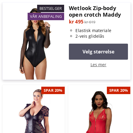
Wetlook Zip-body
BESTSELGER
open crotch Maddy
VÅR ANBEFALING
kr 495
kr 619
Elastisk materiale
2-veis glidelås
Velg størrelse
Les mer
SPAR 20%
SPAR 20%