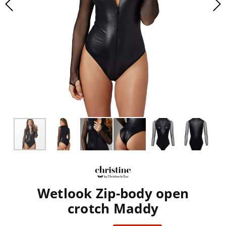
Wetlook Zip-body open
crotch Maddy