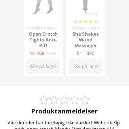
STRØMPER OG STRØMPEBUKSER
MASSASJESTAVER
Open Crotch
She Shakes
Tights Anti-
Wand
Rift
Massager
kr 168
kr 1 890
kr 209
Ikke på lager
Ikke på lager
Produktanmeldelser
Våre kunder har foreløpig ikke vurdert Wetlook Zip-
body open crotch Maddy. Vær den første til å