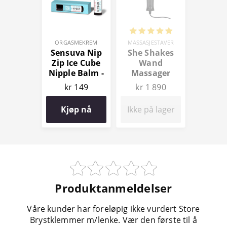
ORGASMEKREM
MASSASJESTAVER
Sensuva Nip
She Shakes
Zip Ice Cube
Wand
Nipple Balm -
Massager
Strawberry
kr 149
kr 1 890
Mint
Kjøp nå
Ikke på lager
Produktanmeldelser
Våre kunder har foreløpig ikke vurdert Store
Brystklemmer m/lenke. Vær den første til å