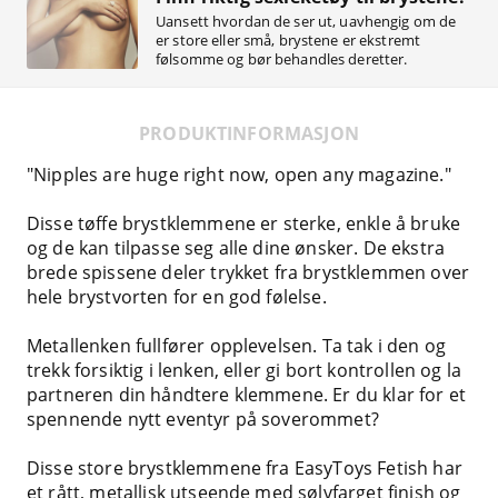
Uansett hvordan de ser ut, uavhengig om de
er store eller små, brystene er ekstremt
følsomme og bør behandles deretter.
PRODUKTINFORMASJON
"Nipples are huge right now, open any magazine."
Disse tøffe brystklemmene er sterke, enkle å bruke
og de kan tilpasse seg alle dine ønsker. De ekstra
brede spissene deler trykket fra brystklemmen over
hele brystvorten for en god følelse.
Metallenken fullfører opplevelsen. Ta tak i den og
trekk forsiktig i lenken, eller gi bort kontrollen og la
partneren din håndtere klemmene. Er du klar for et
spennende nytt eventyr på soverommet?
Disse store brystklemmene fra EasyToys Fetish har
et rått, metallisk utseende med sølvfarget finish og