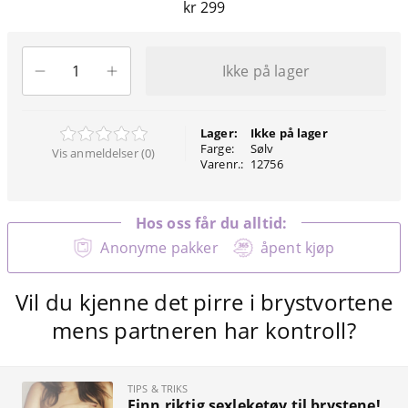
kr 299
Ikke på lager
Lager:
Ikke på lager
Farge:
Sølv
Vis anmeldelser (0)
Varenr.:
12756
Hos oss får du alltid:
Anonyme pakker
åpent kjøp
Vil du kjenne det pirre i brystvortene
mens partneren har kontroll?
TIPS & TRIKS
Finn riktig sexleketøy til brystene!