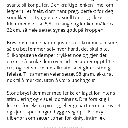
svarte silikonputer. Den kraftige lenken i mellom
legger til et frekt, dominant preg, perfekt for deg
som liker litt tyngde og visuell tenning i leken.
Klemmene er ca. 5,5 cm lange og lenken måler ca.
32 cm, så hele settet synes godt på kroppen.
Brystklemmene har en justerbar skruemekanisme,
så du bestemmer selv hvor hardt det skal bite.
Silikonputene demper trykket noe og gjør det
enklere å bruke dem over tid. De åpner opptil 1,3
cm, og det solide metallmaterialet gir en stødig
følelse. Til sammen veier settet 58 gram, akkurat
nok til å merkes, uten å være ubehagelig.
Store brystklemmer med lenke er laget for intens
stimulering og visuell dominans. Dra forsiktig i
lenken for ekstra pirring, eller gi partneren ansvaret
og kjenn spenningen bygge seg opp. Et sexy
tilbehør som setter tonen for kinky, intim lek.