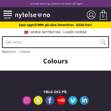
Lynrask levering, tusenvis av varer på lager!
0
Spar opptil 90% på våre favoritter - klikk her!
NORSK NETTBUTIKK - LAGER I NORGE
Nytelse.no
Colours
Colours
FØLG OSS PÅ: