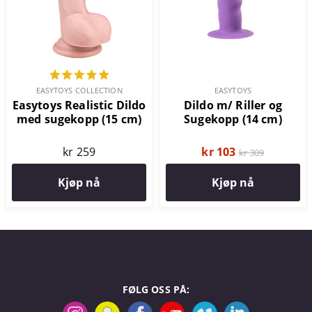
EASYTOYS COLLECTION
EASYTOYS
Easytoys Realistic Dildo
Dildo m/ Riller og
med sugekopp (15 cm)
Sugekopp (14 cm)
kr 259
kr 103
kr 309
Kjøp nå
Kjøp nå
FØLG OSS PÅ: