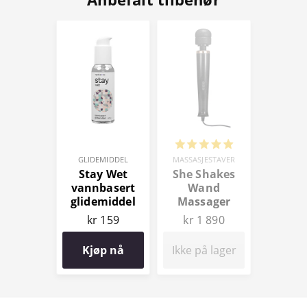
GLIDEMIDDEL
MASSASJESTAVER
Stay Wet
She Shakes
vannbasert
Wand
glidemiddel
Massager
100 ml
kr 159
kr 1 890
Kjøp nå
Ikke på lager