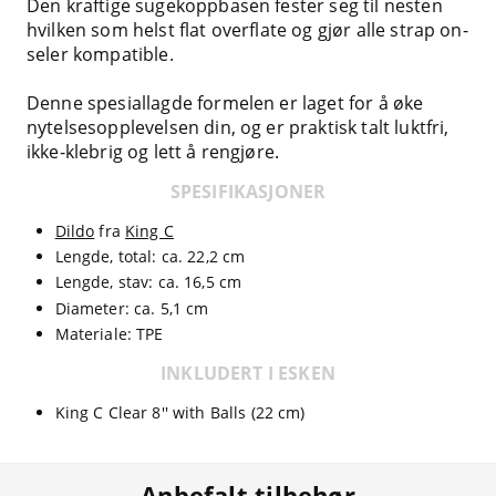
Den kraftige sugekoppbasen fester seg til nesten
hvilken som helst flat overflate og gjør alle strap on-
seler kompatible.
Denne spesiallagde formelen er laget for å øke
nytelsesopplevelsen din, og er praktisk talt luktfri,
ikke-klebrig og lett å rengjøre.
SPESIFIKASJONER
Dildo
fra
King C
Lengde, total: ca. 22,2 cm
Lengde, stav: ca. 16,5 cm
Diameter: ca. 5,1 cm
Materiale: TPE
INKLUDERT I ESKEN
King C Clear 8'' with Balls (22 cm)
Anbefalt tilbehør